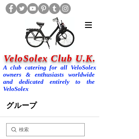
VeloSolex Club U.K.
A club catering for all VeloSolex
owners & enthusiasts worldwide
and dedicated entirely to the
VeloSolex
グループ